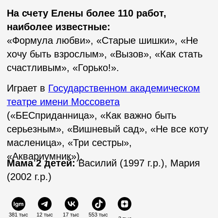
(2002 г.р.)
381 тыс
12 тыс
17 тыс
553 тыс
3 тыс
Кинопоиск
Кинотеатр.ру
IMDB
Кино-агент:
Мария Проконичева
+7 (926) 524-54-04 / agni-kino@yandex.ru
Все аккаунты артиста с аудиторией более 10 тыс.
подписчиков успешно зарегистрированы в реестре
Роскомнадзора
Проверить регистрацию