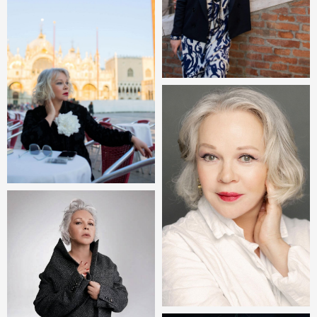
КОНТАКТЫ
Email
Телефон
+7 (985) 843-32-28
adv@truntsev.agency
Для прессы и СМИ,
Юридический департамент:
бартерных проектов:
lawyer@truntsev.agency
pr@truntsev.agency
Директор агентства –
Режим работы:
Ян Трунцев
пн-пт: 10:00 - 19:00
yan@truntsev.agency
сб-вс, праздничные дни
+7 (985) 843-32-97
- выходные
Подписывайтесь на нас в соцсетях: