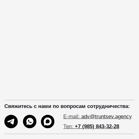
Свяжитесь с нами по вопросам сотрудничества:
E-mail:
adv@truntsev.agency
Тел:
+7 (985) 843-32-28
На счету Елены более 110 работ,
наиболее известные:
«Формула любви», «Старые шишки», «Не
хочу быть взрослым», «Вызов», «Как стать
счастливым», «Горько!».
Играет в
Государственном академическом
театре имени Моссовета
(«БЕСприданница», «Как важно быть
серьезным», «Вишневый сад», «Не все коту
масленица», «Три сестры»,
«Аквариумник»).
Мама 2 детей:
Василий (1997 г.р.), Мария