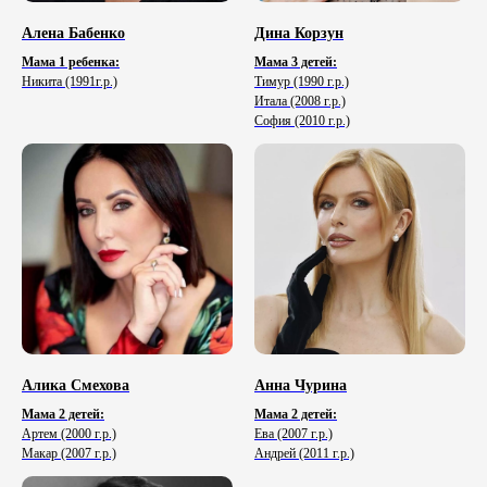
Алена Бабенко
Дина Корзун
Мама 1 ребенка:
Мама 3 детей:
Никита (1991г.р.)
Тимур (1990 г.р.)
Итала (2008 г.р.)
София (2010 г.р.)
Алика Смехова
Анна Чурина
Мама 2 детей:
Мама 2 детей:
Артем (2000 г.р.)
Ева (2007 г.р.)
Макар (2007 г.р.)
Андрей (2011 г.р.)