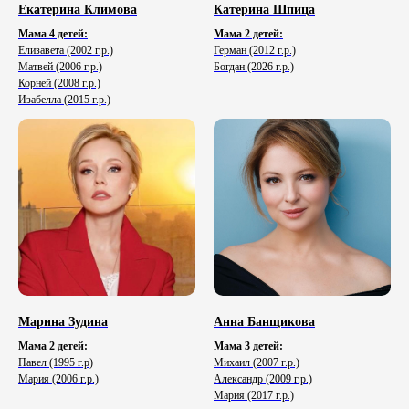
Екатерина Климова
Катерина Шпица
Мама 4 детей:
Мама 2 детей:
Елизавета (2002 г.р.)
Герман (2012 г.р.)
Матвей (2006 г.р.)
Богдан (2026 г.р.)
Корней (2008 г.р.)
Изабелла (2015 г.р.)
Марина Зудина
Анна Банщикова
Мама 2 детей:
Мама 3 детей:
Павел
(1995 г.р)
Михаил
(2007 г.р.)
Мария (2006 г.р.)
Александр (2009 г.р.)
Мария (2017 г.р.)