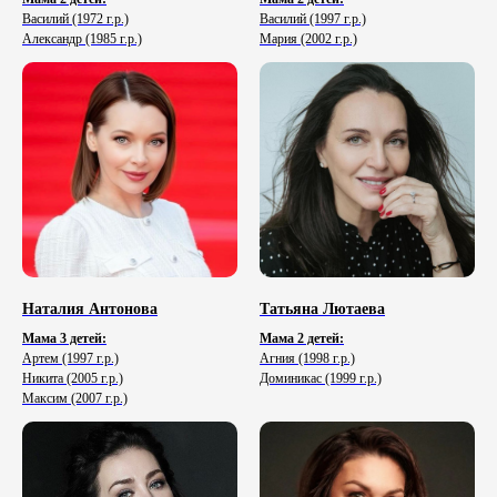
Василий (1972 г.р.)
Василий (1997 г.р.)
Александр (1985 г.р.)
Мария (2002 г.р.)
На сайте представлена лишь часть
артистов, с которыми мы сотрудничаем.
Свяжитесь с нами — подберем артиста под
ваш проект, формат мероприятия и бюджет
КОНТАКТЫ
Наталия Антонова
Татьяна Лютаева
Мама 3 детей:
Мама 2 детей:
Email
Телефон
Артем (1997 г.р.)
Агния (1998 г.р.)
+7 (985) 843-32-28
adv@truntsev.agency
Никита (2005 г.р.)
Доминикас (1999 г.р.)
Максим (2007 г.р.)
Для прессы и СМИ,
Юридический департамент:
бартерных проектов:
lawyer@truntsev.agency
pr@truntsev.agency