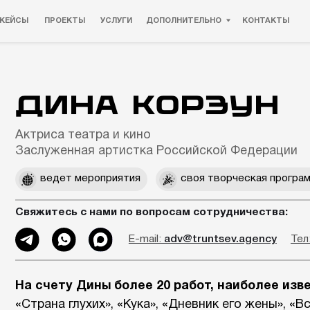
ПРОЕКТЫ
УСЛУГИ
ДОПОЛНИТЕЛЬНО
КОНТАКТЫ
Дина Корзун
риса театра и кино
луженная артистка Российской Федерации
ведет мероприятия
своя творческая программа
житесь с нами по вопросам сотрудничества:
E-mail:
adv@truntsev.agency
Тел:
+7 (985) 843
счету Дины более 20 работ, наиболее известные:
рана глухих», «Кука», «Дневник его жены», «Всё началось
ает в Театре «
Практика
» («Как я пришла в сознание»).