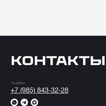
КОНТАКТЫ
Телефон
+7 (985) 843-32-28
Email
adv@truntsev.agency
© 2026, ИП Трунцев Я.А. Truntsev Agency. Все права защищены