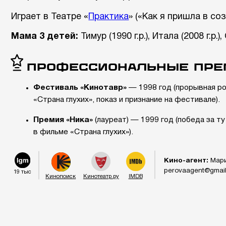
ма 3 детей:
Тимур (1990 г.р.), Итала (2008 г.р.), София (2010 г
Профессиональные премии:
Фестиваль «Кинотавр»
— 1998 год (прорывная роль в фильме
«Страна глухих», показ и признание на фестивале).
Премия «Ника»
(лауреат) — 1999 год (победа за ту же роль
в фильме «Страна глухих»).
Кино-агент:
Мария Проконичева
perovaagent@gmail.com
ыс
Кинопоиск
Кинотеатр.ру
IMDB