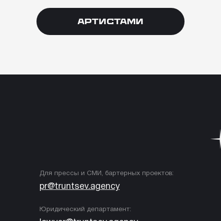
Артистами
Для прессы и СМИ, бартерных проектов:
pr@truntsev.agency
Юридический департамент:
lawyer@truntsev.agency
Директор агентства – Ян Трунцев
yan@truntsev.agency
+7 (985) 843-32-97
Политика конфиденциальности