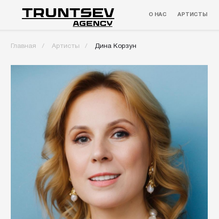
TRUNTSEV
О НАС
АРТИСТЫ
КЕЙСЫ
agency
Главная
/
Артисты
/
Дина Корзун
Акт
Зас
Свя
На 
«Ст
Игр