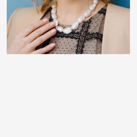
Ма
19 т