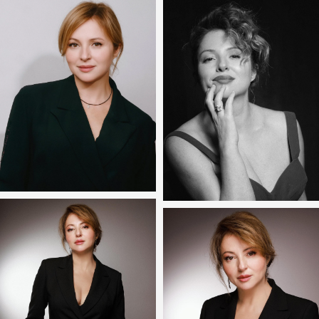
Email
Телефон
+7 (985) 843-32-28
adv@truntsev.agency
Для прессы и СМИ,
Юридический департамент:
бартерных проектов:
lawyer@truntsev.agency
pr@truntsev.agency
Директор агентства –
Режим работы:
Ян Трунцев
пн-пт: 10:00 - 19:00
yan@truntsev.agency
сб-вс, праздничные дни
+7 (985) 843-32-97
- выходные
Подписывайтесь на нас в соцсетях:
Политика конфиденциальности
Пользовательское соглашение