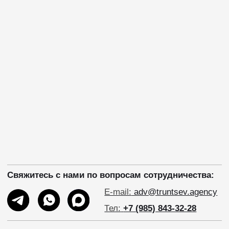
Свяжитесь с нами по вопросам сотрудничества:
E-mail:
adv@truntsev.agency
Тел:
+7 (985) 843-32-28
На счету Анны более 90 работ, наиболее
известные:
«Ищейка», «За полчаса до
весны», «Мангуст», «Лебединый рай»,
«Сонька Золотая Ручка», «Охота на
пиранью».
Играет в Московском театре «
Современник
»
(«Загадочное ночное убийство собаки»).
Играет в спектаклях:
«WOMAN»
Мама 3 детей:
Михаил
(2007 г.р.),
Александр (2009 г.р.), Мария (2017 г.р.).