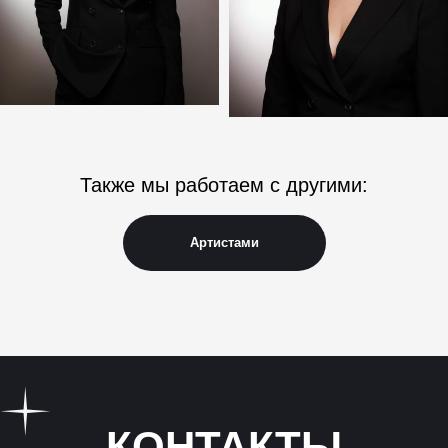
© 2026, ИП Трунцев Я.А. Truntsev Agency. Все права защищены