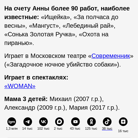
1,3 млн
14 тыс
102 тыс
2 тыс⠀
43 тыс
125 тыс
38 тыс
16 тыс
Все аккаунты артиста с аудиторией более 10 тыс.
подписчиков успешно зарегистрированы в реестре
Роскомнадзора
Проверить регистрацию
Кинопоиск
Кинотеатр.ру
IMDB